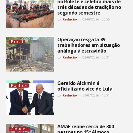
no Rolete e celebra mais de
três décadas de tradição no
segundo semestre
por
Redação
03/08/2026 - 20:55
Operação resgata 89
Brasil
trabalhadores em situação
análoga à escravidão
por
Redação
02/08/2026 - 20:31
Geraldo Alckmin é
Política
oficializado vice de Lula
por
Redação
31/07/2026 - 13:51
AMAE reúne cerca de 300
Cidades
pessoas no 15º Almoço