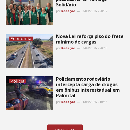
Solidário
por
Redação
03/08/2026 - 20:32
Nova Lei reforça piso do frete
Economia
mínimo de cargas
por
Redação
07/08/2026 - 20:16
Policiamento rodoviário
Polícia
intercepta carga de drogas
em ônibus interestadual em
Palmital
por
Redação
01/08/2026 - 10:53