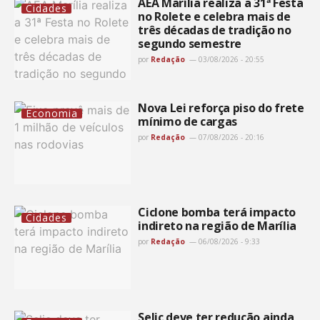
AEA Marília realiza a 31ª Festa
Cidades
no Rolete e celebra mais de
três décadas de tradição no
segundo semestre
por
Redação
03/08/2026 - 20:55
Nova Lei reforça piso do frete
Economia
mínimo de cargas
por
Redação
07/08/2026 - 20:16
Ciclone bomba terá impacto
Cidades
indireto na região de Marília
por
Redação
06/08/2026 - 9:33
Selic deve ter redução ainda