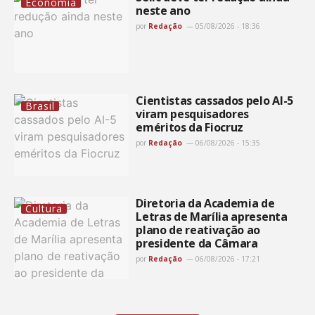
Economia
neste ano
por
Redação
05/08/2026 - 18:36
Cientistas cassados pelo AI-5
Brasil
viram pesquisadores
eméritos da Fiocruz
por
Redação
06/08/2026 - 15:35
Diretoria da Academia de
Cultura
Letras de Marília apresenta
plano de reativação ao
presidente da Câmara
por
Redação
06/08/2026 - 17:21