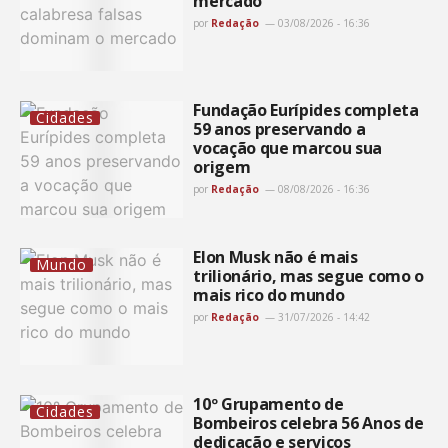
mercado
por
Redação
03/08/2026 - 16:36
Fundação Eurípides completa
Cidades
59 anos preservando a
vocação que marcou sua
origem
por
Redação
08/08/2026 - 16:36
Elon Musk não é mais
Mundo
trilionário, mas segue como o
mais rico do mundo
por
Redação
31/07/2026 - 14:42
10º Grupamento de
Cidades
Bombeiros celebra 56 Anos de
dedicação e serviços