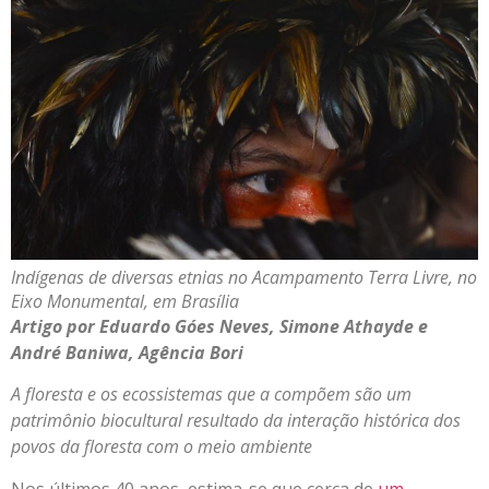
Indígenas de diversas etnias no Acampamento Terra Livre, no
Eixo Monumental, em Brasília
Artigo por Eduardo Góes Neves, Simone Athayde e
André Baniwa, Agência Bori
A floresta e os ecossistemas que a compõem são um
patrimônio biocultural resultado da interação histórica dos
povos da floresta com o meio ambiente
Nos últimos 40 anos, estima-se que cerca de
um