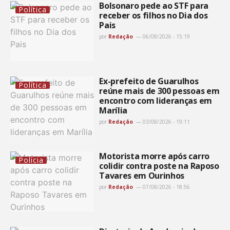
Bolsonaro pede ao STF para
Política
receber os filhos no Dia dos
Pais
por
Redação
06/08/2026 - 15:19
Ex-prefeito de Guarulhos
Política
reúne mais de 300 pessoas em
encontro com lideranças em
Marília
por
Redação
03/08/2026 - 19:11
Motorista morre após carro
Polícia
colidir contra poste na Raposo
Tavares em Ourinhos
por
Redação
07/08/2026 - 18:56