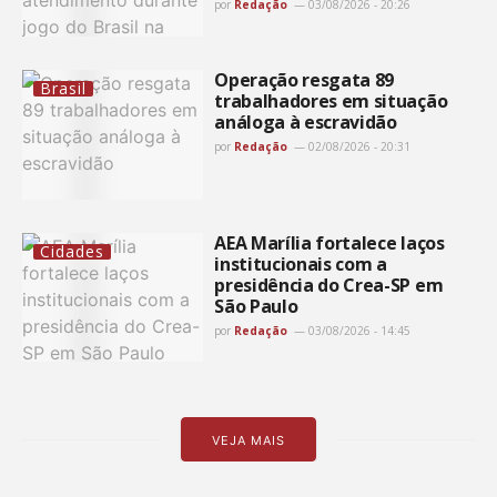
por
Redação
03/08/2026 - 20:26
Operação resgata 89
Brasil
trabalhadores em situação
análoga à escravidão
por
Redação
02/08/2026 - 20:31
AEA Marília fortalece laços
Cidades
institucionais com a
presidência do Crea-SP em
São Paulo
por
Redação
03/08/2026 - 14:45
VEJA MAIS