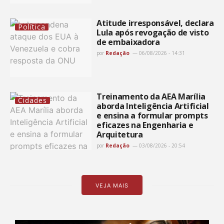
Atitude irresponsável, declara
Política
Lula após revogação de visto
de embaixadora
por
Redação
06/08/2026 - 14:31
Treinamento da AEA Marília
Cidades
aborda Inteligência Artificial
e ensina a formular prompts
eficazes na Engenharia e
Arquitetura
por
Redação
03/08/2026 - 20:54
VEJA MAIS