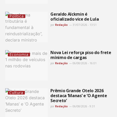
Geraldo Alckmin é
Política
oficializado vice de Lula
por
Redação
31/07/2026 - 13:51
Nova Lei reforça piso do frete
Economia
mínimo de cargas
por
Redação
06/08/2026 - 16:01
Prêmio Grande Otelo 2026
Cultura
destaca ‘Manas’ e ‘O Agente
Secreto’
por
Redação
06/08/2026 - 9:31