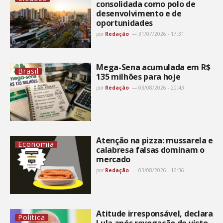
consolidada como polo de
desenvolvimento e de
oportunidades
por
Redação
31/07/2026 - 17:31
Mega-Sena acumulada em R$
Brasil
135 milhões para hoje
por
Redação
03/08/2026 - 20:43
Atenção na pizza: mussarela e
Economia
calabresa falsas dominam o
mercado
por
Redação
03/08/2026 - 16:36
Atitude irresponsável, declara
Política
Lula após revogação de visto