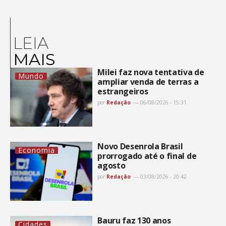
LEIA
MAIS
Milei faz nova tentativa de
Mundo
ampliar venda de terras a
estrangeiros
por
Redação
06/08/2026 - 15:31
Novo Desenrola Brasil
Economia
prorrogado até o final de
agosto
por
Redação
03/08/2026 - 20:42
Bauru faz 130 anos
Cidades