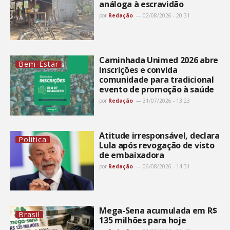
análoga à escravidão
por
Redação
02/08/2026 - 20:31
Caminhada Unimed 2026 abre
Bem-Estar
inscrições e convida
comunidade para tradicional
evento de promoção à saúde
por
Redação
31/07/2026 - 13:23
Atitude irresponsável, declara
Política
Lula após revogação de visto
de embaixadora
por
Redação
06/08/2026 - 14:31
Mega-Sena acumulada em R$
Brasil
135 milhões para hoje