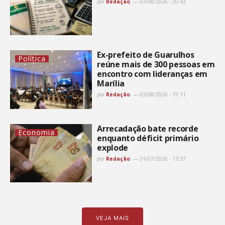
por
Redação
03/08/2026 - 20:43
Ex-prefeito de Guarulhos
Política
reúne mais de 300 pessoas em
encontro com lideranças em
Marília
por
Redação
03/08/2026 - 19:11
Arrecadação bate recorde
Economia
enquanto déficit primário
explode
por
Redação
31/07/2026 - 13:37
VEJA MAIS