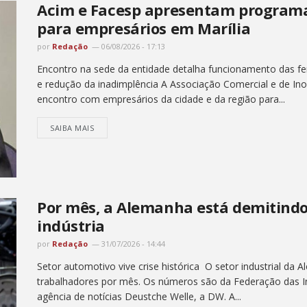
Acim e Facesp apresentam programa
para empresários em Marília
por
Redação
06/08/2026 - 17:13
Encontro na sede da entidade detalha funcionamento das fer
e redução da inadimplência A Associação Comercial e de Ino
encontro com empresários da cidade e da região para...
SAIBA MAIS
Por mês, a Alemanha está demitindo
indústria
por
Redação
31/07/2026 - 14:44
Setor automotivo vive crise histórica O setor industrial da 
trabalhadores por mês. Os números são da Federação das In
agência de notícias Deustche Welle, a DW. A...