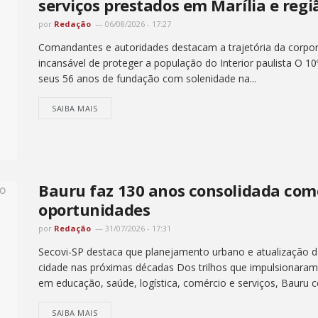
serviços prestados em Marília e regi
por
Redação
06/08/2026 - 17:27
Comandantes e autoridades destacam a trajetória da corpor
incansável de proteger a população do Interior paulista O 
seus 56 anos de fundação com solenidade na...
SAIBA MAIS
Bauru faz 130 anos consolidada com
oportunidades
por
Redação
31/07/2026 - 17:31
Secovi-SP destaca que planejamento urbano e atualização d
cidade nas próximas décadas Dos trilhos que impulsionaram 
em educação, saúde, logística, comércio e serviços, Bauru ce
SAIBA MAIS