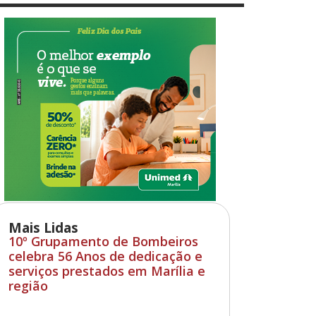
Mais Lidas
10º Grupamento de Bombeiros
celebra 56 Anos de dedicação e
serviços prestados em Marília e
região